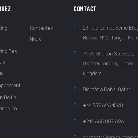
OREZ
CONTACT
23 Rue Carnot 5eme Eta
ting
Contactez-
Bureau N° 2, Tanger, Mar
Nous
ting Des
71-75 Shelton Street, Lo
ux
Greater London, United
ux
Kingdom
oppement
Bientôt à Doha, Qatar
n De La
+44 737 626 1598
ation En
+212 665 887 696
n
contact@2lamarketing.